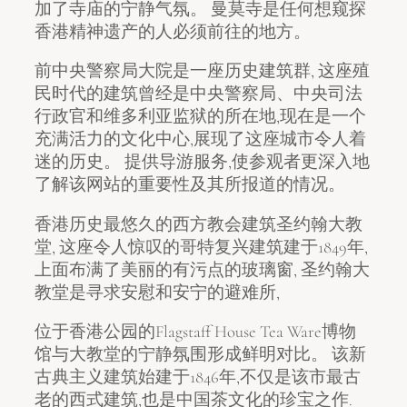
加了寺庙的宁静气氛。 曼莫寺是任何想窥探
香港精神遗产的人必须前往的地方。
前中央警察局大院是一座历史建筑群, 这座殖
民时代的建筑曾经是中央警察局、中央司法
行政官和维多利亚监狱的所在地,现在是一个
充满活力的文化中心,展现了这座城市令人着
迷的历史。 提供导游服务,使参观者更深入地
了解该网站的重要性及其所报道的情况。
香港历史最悠久的西方教会建筑圣约翰大教
堂, 这座令人惊叹的哥特复兴建筑建于1849年,
上面布满了美丽的有污点的玻璃窗, 圣约翰大
教堂是寻求安慰和安宁的避难所,
位于香港公园的Flagstaff House Tea Ware博物
馆与大教堂的宁静氛围形成鲜明对比。 该新
古典主义建筑始建于1846年,不仅是该市最古
老的西式建筑,也是中国茶文化的珍宝之作.