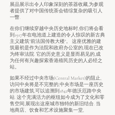
展品展示出令人印象深刻的茶器收藏,为参观
者提供了对中国传统茶会错综复杂的吸引人
一瞥.
在你们继续穿越中央历史地标时,你们将会看
到1917年在电池道上建造的令人惊叹的新古典
主义建筑"前法国传教大楼"。 这座优雅的建
筑最初是作为法院和政府办公室的,现在已改
为终审法院. 它的历史意义是显而易见的,成
为任何有兴趣探索香港殖民历史的人必经之
站。
如果不经过中央市场(Central Market)的阻止,
访问中央将是不完整的,中央市场是一座历史
的市场建筑,可以追溯到1842年德沃厄路中央
站. 这个充满活力的枢纽如今成为了文化和零
售空间,展现出这座城市独特的新旧结合. 当
地商店、饮食和艺术设施聚集一堂,