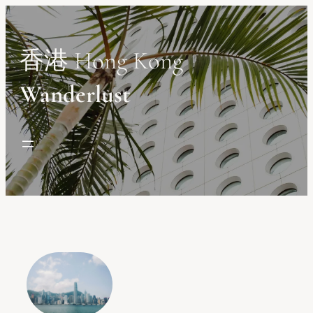
Skip
to
content
香港 Hong Kong
Wanderlust