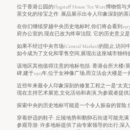
位于香港公园的Flagstaff House Tea 
茶文化的珍宝之作. 展品展示出令人印象深刻的茶
在你们继续穿越中央历史地标时,你们将会看到19
府办公室的,现在已改为终审法院. 它的历史意义
如果不经过中央市场(Central Market)的
如今成为了文化和零售空间,展现出这座城市独特的
该地区其他值得注意的地标包括: 香港会所大楼(英語:Hon
碑,建于1923年,位于女神像广场;而立法会大楼
近些年来最令人印象深刻的修复工程之一是"太克文
现在主持艺术展览,文化活动和表演,为参观者提供
探索中央的历史地标可能是一个令人振奋的冒险,但
穿着舒适的鞋子: 丘陵地势和鹅卵石街道可能充满
参观导游: 许多地标提供了由专家领导的出行,深