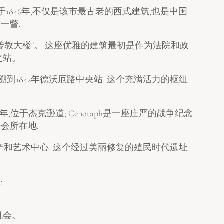
始建于1846年,不仅是该市最古老的西式建筑,也是中国
一瞥.
传教大楼"。 这座优雅的建筑最初是作为法院和政
之站。
追溯到1842年德沃厄路中央站. 这个充满活力的枢纽
97年,位于杰克逊道; Cenotaph是一座庄严的战争纪念
会所在地.
产和艺术中心. 这个经过美丽修复的殖民时代遗址
:
机会。