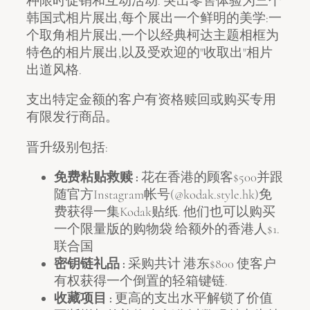
种限时促销和互动活动. 突出零售体验为三个
韩国式相片展出,每个展出一个鲜明的美学:一
个取角相片展出,一个以经典柯达主题相框为
特色的相片展出,以及受欢迎的"收取出"相片
出道风格.
支出特定金额的客户有资格赎回或购买专用
有限发行商品。
晋升级别包括:
免费粘贴救赎 :
花在香港的顾客$500并跟
随官方Instagram帐号(@kodak.style.hk)免
费获得一集Kodak贴纸. 他们也可以购买
一个限量版的购物袋 给额外的香港人$1.
联合国
密钥链礼品 :
采购共计 港东$800 使客户
有权获得一个倒置的轻箱键链.
收藏项目 :
更高的支出水平解锁了价值