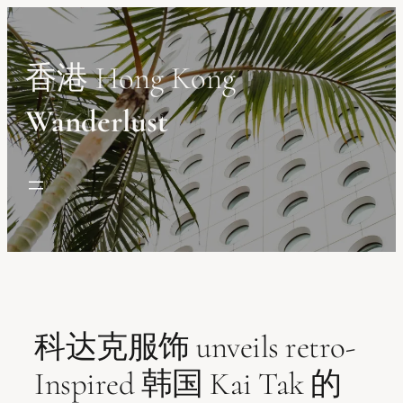
Skip
to
content
香港 Hong Kong
Wanderlust
科达克服饰 unveils retro-
Inspired 韩国 Kai Tak 的