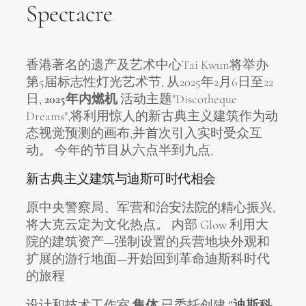
Spectacre
香港著名的遗产及艺术中心Tai Kwun将举办
第5届标志性灯光艺术节, 从2025年2月6日至22
日,
2025年内燃机
活动主题"Discotheque
Dreams",将利用惊人的新古典主义建筑作为动
态视觉预测的画布,并首次引入实时受众互
动。 今年的节目从六点半到九点,
新古典主义建筑与迪斯可时代相会
原中央警察局、军营和治安法院的精心振兴,
将大克云定为文化热点。 内部 Glow 利用大
院的建筑资产—强制设置的兵营地块外观和
扩展的游行地面—开始回到革命迪斯科时代
的旅程
设计和技术工作室
集体
已委托创建
"迪斯科