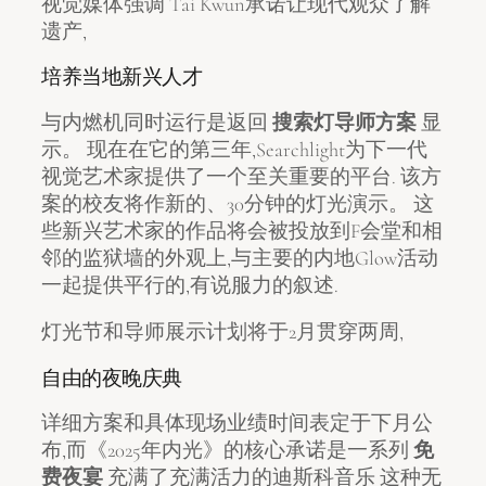
视觉媒体强调 Tai Kwun承诺让现代观众了解
遗产,
培养当地新兴人才
与内燃机同时运行是返回
搜索灯导师方案
显
示。 现在在它的第三年,Searchlight为下一代
视觉艺术家提供了一个至关重要的平台. 该方
案的校友将作新的、30分钟的灯光演示。 这
些新兴艺术家的作品将会被投放到F会堂和相
邻的监狱墙的外观上,与主要的内地Glow活动
一起提供平行的,有说服力的叙述.
灯光节和导师展示计划将于2月贯穿两周,
自由的夜晚庆典
详细方案和具体现场业绩时间表定于下月公
布,而《2025年内光》的核心承诺是一系列
免
费夜宴
充满了充满活力的迪斯科音乐 这种无