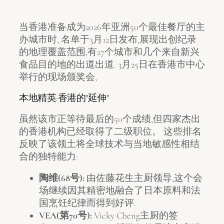
当香港准备成为2026年亚洲50个最佳餐厅的主
办城市时, 名单于3月12日发布,展现出创纪录
的地理覆盖范围,有27个城市和几个来自新兴
食品目的地的出道出道. 3月25日在香港市中心
举行的现场颁奖会,
本地精英:香港的"延伸"
虽然该市正等待最后的50个成绩,但四家杰出
的香港机构已经取得了二级职位。 这些排名
反映了该领土将全球技术与当地敏感性相结
合的独特能力:
陶维(68号):
由佐藤花生主厨领导,这个会
场继续因其精密地融合了日本原料和法
国烹饪纪律而得到好评.
VEA(第70号):
Vicky Cheng主厨的签