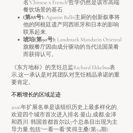
名"Chinese x French"哲学仍然是该市高端
餐饮场景的基石.
(第88号):
Agustin Balbi主厨的创新叙事将
他的阿根廷遗产同西班牙和日本的影响
联系起来,
琥珀(第90号):
Landmark Mandarin Oriental
旗舰餐厅因由成分驱动的当代法国菜肴
而获得认可。
《东方地标》的烹饪总监Richard Ekkebus表
示,这一承认是对其团队对烹饪精品承诺的重
要肯定。
不断增长的区域足迹
2026年扩展名单是该组织历史上最多样化的,
欢迎四个城市首次进入排名:釜山,成都,金泽
和西川. 韩国首都首尔以7个总条目出现为主
导力量,包括"一看一看"奖得主桑(第54期).