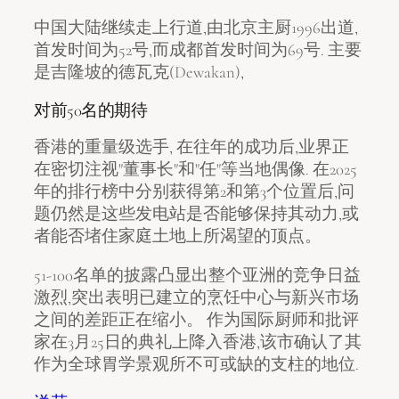
中国大陆继续走上行道,由北京主厨1996出道,
首发时间为52号,而成都首发时间为69号. 主要
是吉隆坡的德瓦克(Dewakan),
对前50名的期待
香港的重量级选手, 在往年的成功后,业界正
在密切注视"董事长"和"任"等当地偶像. 在2025
年的排行榜中分别获得第2和第3个位置后,问
题仍然是这些发电站是否能够保持其动力,或
者能否堵住家庭土地上所渴望的顶点。
51-100名单的披露凸显出整个亚洲的竞争日益
激烈,突出表明已建立的烹饪中心与新兴市场
之间的差距正在缩小。 作为国际厨师和批评
家在3月25日的典礼上降入香港,该市确认了其
作为全球胃学景观所不可或缺的支柱的地位.