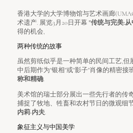
香港大学的大学博物馆与艺术画廊(UM
术遗产. 展览3月20日开幕
"传统与完美:从
得的机会,
两种传统的故事
虽然剪纸似乎是一种简单的民间工艺,但
中后期作为"银相"或"影子"肖像的精密
称和精确
.
美术馆的瑞士部分展出一些先行者的传奇
捕捉了牧地、牲畜和农村节日的微观细节
内莉·内夫
.
象征主义与中国美学