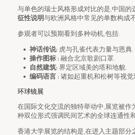
与单色的瑞士风格形成对比的是,中国的
征性说明
与欧洲风格中常见的单数构成不
参观者可以预期看到多种动机,包括:
神话传说:
虎与孔雀代表力量与恩典.
操作图标 :
融合北京歌剧口罩.
自然建筑:
界定区域美的塔和地貌.
编码语言 :
诸如起重机和松树等视觉
环球镜展
在国际文化交流的独特举动中,展览被作为
种双位形式强调民间艺术的全球连通性和
香港大学展览的结构是,在进入主题部分之前,引