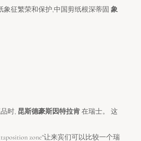
纸象征繁荣和保护,中国剪纸根深蒂固
象
品时,
昆斯德豪斯因特拉肯
在瑞士。 这
ition zone"让来宾们可以比较一个瑞