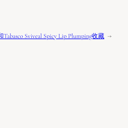
basco Sviveal Spicy Lip Plumping收藏
→