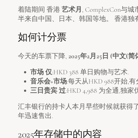
着陆期间 香港
艺术月
, ComplexC
半来自中国、日本、韩国等地。 香港独有
如何计分票
今天的车票下降,
2025年2月25日 (中文(简体)
市场 仅
:HKD 388 单日购物与艺术.
音乐会+市场
:每天从HKD 988开始,
三日贵宾 过
:HKD 4,988 为全通,
汇丰银行的持卡人本月早些时候就获得了第一张牌
年迅速售出.
2025年存储中的内容