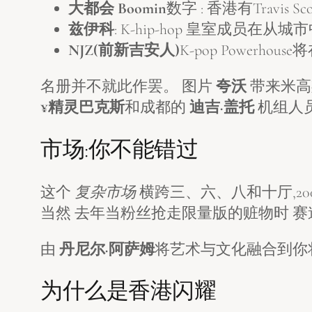
大都会 Boomin
数字 : 香港有Travis
兹伊科
: K-hip-hop 皇室成员
NJZ(前新吉安人)
K-pop Powerho
名册并不就此作罢。 图片
夸沃
带来米高
¥精灵巴克斯
和成都的
迪吉·盖托
机组人
市场:你不能错过
这个
复杂市场
横跨三、六、八和十厅,20
当然 去年当粉丝抢走限量版的赃物时 赛
由
丹尼尔·阿萨姆
将艺术与文化融合到你
为什么是香港闪耀