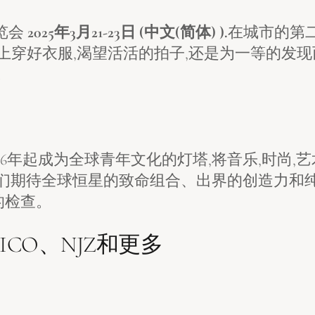
览会
2025年3月21-23日 (中文(简体) ).
在城市的第二
服,渴望活活的拍子,还是为一等的发现而打猎,Comp
。
自2016年起成为全球青年文化的灯塔,将音乐,时尚
年,人们期待全球恒星的致命组合、出界的创造力
的检查。
、ZICO、NJZ和更多