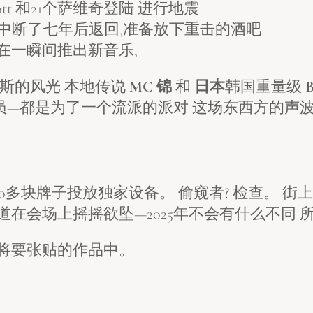
 Scott 和21个萨维奇登陆 进行地震
在从城市中断了七年后返回,准备放下重击的酒吧.
use将在一瞬间推出新音乐,
斯的风光 本地传说
MC 锦
和
日本
韩国重量级
员—都是为了一个流派的派对 这场东西方的声波
0多块牌子投放独家设备。 偷窥者? 检查。 街上
道在会场上摇摇欲坠—2025年不会有什么不同 
将要张贴的作品中。