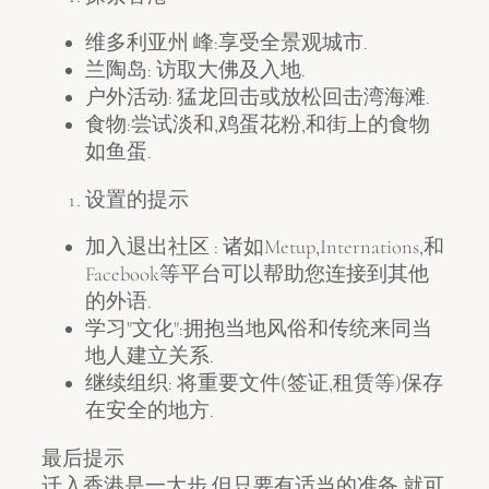
维多利亚州 峰:享受全景观城市.
兰陶岛: 访取大佛及入地.
户外活动: 猛龙回击或放松回击湾海滩.
食物:尝试淡和,鸡蛋花粉,和街上的食物
如鱼蛋.
设置的提示
加入退出社区 : 诸如Metup,Internations,和
Facebook等平台可以帮助您连接到其他
的外语.
学习"文化":拥抱当地风俗和传统来同当
地人建立关系.
继续组织: 将重要文件(签证,租赁等)保存
在安全的地方.
最后提示
迁入香港是一大步,但只要有适当的准备,就可