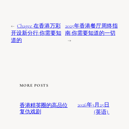
←
Chagee 在香港万彩
2025年香港餐厅周终指
开设新分行:你需要知
南:你需要知道的一切
道的
→
MORE POSTS
2026年3月25日
香港精英圈的高品位
复仇戏剧
(英语).