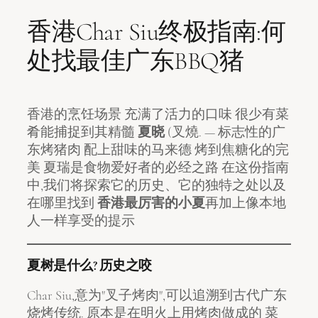
香港Char Siu终极指南:何
处找最佳广东BBQ猪
香港的烹饪场景 充满了活力的口味 很少有菜
肴能捕捉到其精髓
夏晓
(叉燒. — 标志性的广
东烤猪肉 配上甜味的马来德 烤到焦糖化的完
美 夏瑞是食物爱好者的必经之路 在这份指南
中,我们将探索它的历史、它的独特之处以及
在哪里找到
香港最厉害的小夏
再加上像本地
人一样享受的提示
夏树是什么? 历史之咬
Char Siu,意为"叉子烤肉",可以追溯到古代广东
烧烤传统. 原本是在明火上用烤肉做成的 菜