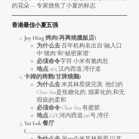
的花朵 — 专家烧焦了小夏的标志
香港最佳小夏五强
Joy Hing 烤肉(再興燒臘飯店)
为什么去
:百年机构名出自"融入口
中"猪肉"和"秘密家谱".
必须命令
字符 小米有脆肉肚
地点
:265 汉内西道,湾仔道.
卡姆的烤鹅(甘牌燒鵝)
为什么去
:米其林星级完美. 他们的
Char Siu是焦糖化的, 烟雾化的,和无
瑕疵的柔和.
必须命令
:Char Siu 有蜜胶.
地点
:G/F,河内西道226号,湾仔.
Yat Lok 餐厅
(_____________________________________________
为什么去
:另一个米其林最爱,以其