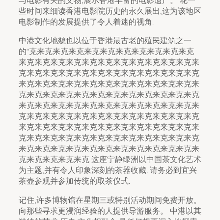
与电影有关的文物,展示香港丰富的电影遗产。 花一
些时间来细读香港电影院历史的永久展出,这为该地区
电影制作的发展提供了令人着迷的视角.
中港文化地貌也以位于香港最古老的殖民建筑之一
的"克来克来克来克来克来克来克来克来克来克来克
来克来克来克来克来克来克来克来克来克来克来克来
克来克来克来克来克来克来克来克来克来克来克来克
来克来克来克来克来克来克来克来克来克来克来克来
克来克来克来克来克来克来克来克来克来克来克来克
来克来克来克来克来克来克来克来克来克来克来克来
克来克来克来克来克来克来克来克来克来克来克来克
来克来克来克来克来克来克来克来克来克来克来克来
克来克来克来克来克来克来克来克来克来克来克来克
来克来克来克来克来克来克来克来克来克来克来克来
克来克来克来克来克 这座宁静绿洲以中国茶文化艺术
为主题,并有令人印象深刻的茶器收藏. 请务必到宜兴
茶壶参观并参加传统的取茶仪式.
记住,许多博物馆在星期三或特别活动期间免费开放。
向那些寻求更浸润经验的人提供导游服务。 中港以其