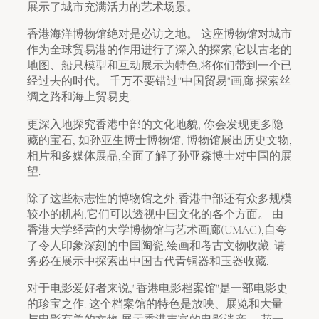
展示了城市充满活力的艺术场景。
香港海洋博物馆绝对是必访之地。 这座博物馆对城市
作为全球贸易港的作用进行了深入的探索,它以古老的
地图、船只模型和互动展示为特色,将你们带到一个已
经过去的时代。 千万不要错过"中国贸易"画廊 探索丝
绸之路和海上贸易史.
更深入地探究香港中部的文化地貌, 你会发现更多隐
藏的宝石, 如孙亚生博士博物馆, 博物馆展出历史文物,
相片和多媒体展品,全面了解了孙亚森博士对中国的展
望.
除了这些标志性的博物馆之外,香港中部还有众多规模
较小的机构,它们可以透视中国文化的各个方面。 由
香港大学经营的大学博物馆与艺术画廊(UMAG),自夸
了令人印象深刻的中国陶瓷,绘画和考古文物收藏. 请
务必在展示中探索出中国古代青铜器和玉器收藏.
对于电影爱好者来说,"香港电影档案馆"是一部电影史
的珍宝之作. 这个档案馆的特色是放映、展览和大量