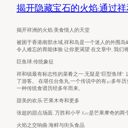
揭开隐藏宝石的火焰:通过
揭开祥洲的火焰:美食情人的天堂
被困于香港南部水域,祥和岛是一个迷人的外围岛
令人难忘的胃能体验 让你更渴望 在文章中, 我们
巨鱼球:传统象征
祥和镇最有标志性的菜肴之一,无疑是"巨型鱼球"
了游客。 在堪任台鱼丸,一个传说中的有40多年历
一种传统食谱历经多年而来。
甜美的欢乐:芒果木奇和更多
张超的甜点场面, 万胜和小平 Kee是芒果摩奇的
火焰之交响曲:海鲜与街头食品