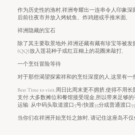
作为历史性的渔村,祥洲夸耀出一连串令人印象深刻的
后前往夜市并放入烤鱿鱼、炸鸡翅或手推米面,
祥洲隐藏的宝石
除了其主要取景地外,祥洲还藏有藏有珍宝等被发掘
(QQ)放入莲花种子或红豆糊上的花圈来敲打,
一个烹饪冒险等待
对于那些渴望探索祥和的烹饪深度的人,这里有一
Best Time to visit:周日比周末更不拥挤,使得
支付:大多数摊位和餐馆接受现金,所以带来足够的
运输: 从中码头取道渡口5号(快渡35分或普通渡口55
当你们在祥洲开始烹饪之旅时, 请记住这座岛不仅仅