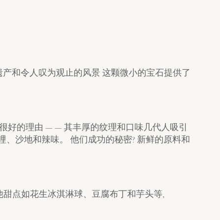
遗产和令人叹为观止的风景 这颗微小的宝石提供了
很好的理由 — — 其丰厚的纹理和口味几代人吸引
咖哩、沙地和辣味。 他们成功的秘密? 新鲜的原料和
其他甜点如花生冰淇淋球、豆腐布丁和芋头等,