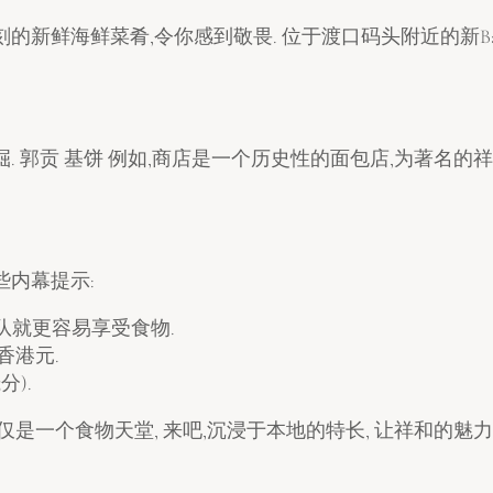
新鲜海鲜菜肴,令你感到敬畏. 位于渡口码头附近的新Bac
. 郭贡 基饼 例如,商店是一个历史性的面包店,为著名的
些内幕提示:
不用长队就更容易享受食物.
香港元.
分).
是一个食物天堂, 来吧,沉浸于本地的特长, 让祥和的魅力