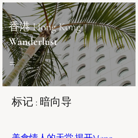
Skip
to
content
香港 Hong Kong
Wanderlust
标记 :
暗向导
美食情人的天堂:揭开Mong