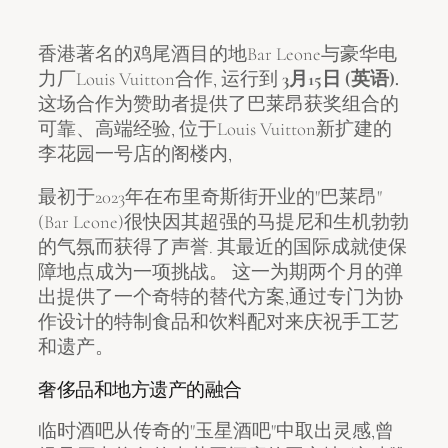
香港著名的鸡尾酒目的地Bar Leone与豪华电
力厂Louis Vuitton合作, 运行到
3月15日 (英语).
这场合作为赞助者提供了巴莱昂获奖组合的
可靠、高端经验, 位于Louis Vuitton新扩建的
李花园一号店的阁楼内,
最初于2023年在布里奇斯街开业的"巴莱昂"
(Bar Leone)很快因其超强的马提尼和生机勃勃
的气氛而获得了声誉. 其最近的国际成就使保
障地点成为一项挑战。 这一为期两个月的弹
出提供了一个奇特的替代方案,通过专门为协
作设计的特制食品和饮料配对来庆祝手工艺
和遗产。
奢侈品和地方遗产的融合
临时酒吧从传奇的"玉星酒吧"中取出灵感,曾