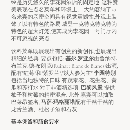
经是历史悠久的李花园酒店的固定地. 这种赞
美表现在点名菜单和环境上。 大约容纳了20
名来宾的亲密空间具有视觉震撼性,外观上装
饰了以有特色的路易·威登一克特克特克特为
特色的超大灯笼,使其成为李花园一号门厅内
不可忽视的亮点.
饮料菜单既展现出有创意的新创作,也展现出
精细的经典. 要点包括:
基尔·罗亚尔
由鲁纳特·
布兰克·德·布朗克(Ruinart Blanc de Blancs)出演,
配有"红莓"和"紫罗兰","以人参为主"
李园特别
包括当地独特的口味 有茂泰花、花生花、黄
瓜和苏打水 对于非酒精选项,
巴黎风景
提供
柚子和树莓的精密混合. 此外,嘉宾可以抽取
巴莱昂签名,
马萨·玛格丽塔
配有干酪干酪的
龙舌兰酒、杜松子酒和石灰
基本保留和膳食要求