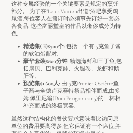
这种专属经验的一个关键要素是规定的烹饪
部分。 为了在"Louis Vuitton出道"酒吧享受鸡
尾酒,每位客人在预订时必须事先订好一套必
备食品. 这些富丽堂皇的作品以奢侈成分为特
色,
精选集( E)$700个:
包括一个有15克鱼子酱
的软油蛋配对.
豪华套装$800分钟:
精选海鲜和三丁鱼,包
括扇贝、巴利克鲑、火腿卷、龙虾和鹅
肝等。
预览集$1 600人:
由15克Prunier Osciètre鱼
子酱与全德卢克赛特祭品相伴而成,由多
姆·佩里尼翁(Dom Perignon 2015)的一杯相
补充而成的终极宽容.
虽然这种结构化的餐饮要求意味着比访问原
单位的费用要高得多,但它保证有一个席位,并