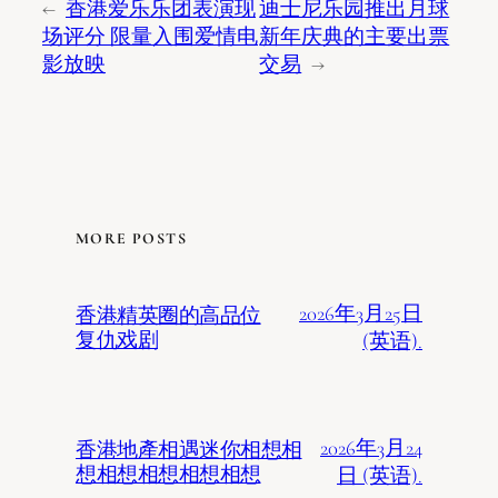
←
香港爱乐乐团表演现
迪士尼乐园推出月球
场评分 限量入围爱情电
新年庆典的主要出票
影放映
交易
→
MORE POSTS
2026年3月25日
香港精英圈的高品位
复仇戏剧
(英语).
2026年3月24
香港地產相遇迷你相想相
想相想相想相想相想
日 (英语).