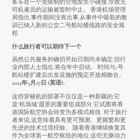
客车在一个受限制的空地发生小碰撞,导致无
司机雇员的运输被暂时中止。 香港机场管理
局指出,事件期间没有出事,从事件中吸取的教
训已纳入新的公交二号航站楼线路的安全规
程.
什么旅行者可以期待下一个
虽然公共服务的确切开始日期尚未确定,但行
业内部人士指出,将在年中启动。 时间与2号
航站楼扩建后出发设施的预定开放相吻合。
2024年5月27日 (英语).
.
这些穿梭机的部署不仅仅是一种新颖的;它
是"机场城"愿景的重要组成部分,它试图将香
港国际航空协会转变为多模式枢纽. 对于旅行
者来说,这意味着具有更可预测、更频繁和更
先进的技术过境经验。 随着香港继续恢复其
作为全球第一航空枢纽的地位,这些无驱动力