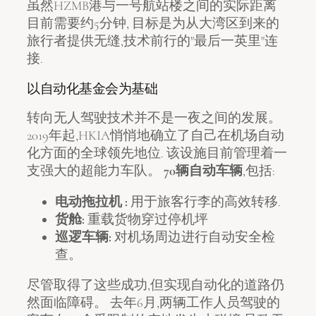
虽然HZMB港与一号航站楼之间的实际距离
目前需要约5分钟, 目标是为从大湾区到来的
旅行者提供无缝,技术前行的"最后一英里"连
接.
以自动化基金会为基础
转向无人驾驶技术并不是一夜之间的发展。
2019年起,HKIA悄悄地确立了自己在机场自动
化方面的全球领先地位. 该设施目前管理着一
支强大的超能力车队。
70辆自动车辆
,包括:
电动拖拉机 :
用于旅客行李的高效转移.
货舱:
重载货物穿过停机坪
巡逻车辆:
对机场周边进行自动安全检
查。
尽管取得了这些成功,但实现自动化的道路仍
然面临障碍。 去年6月,两辆工作人员驾驶的