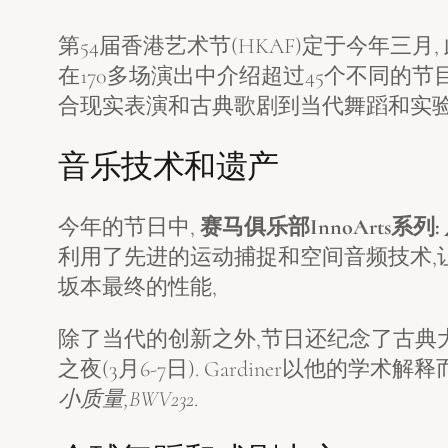
第54届香港艺术节(HKAF)定于今年三月
在170多场演出中介绍超过45个不同的
合现实表演和古典歌剧到当代舞蹈和实验
音乐技术和遗产
今年的节日中,
赛马俱乐部InnoArts系列:
利用了先进的运动捕捉和空间音频技术,让
坂本最终的性能,
除了当代的创新之外,节日还纪念了古典大
之夜(3月6-7日). Gardiner以他
小质量,BWV232
.