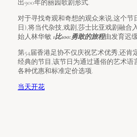
出900年的丽园歌剧形式.
对于寻找奇观和奇想的观众来说,这个节
日),将当代杂技,戏剧,莎士比亚戏剧融合
始人林华敏
1比100:勇敢的旅程
由发育迟缓
第54届香港足协不仅庆祝艺术优秀,还
经典的节目,该节日为通过通俗的艺术语言
各种优惠和标准定价选项.
当天开花