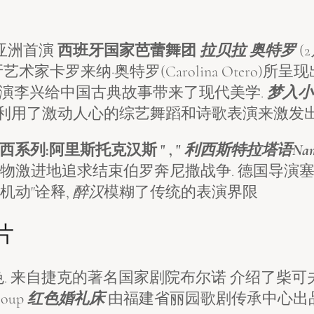
亚洲首演
西班牙国家芭蕾舞团
拉贝拉 奥特罗
(
牙艺术家卡罗来纳·奥特罗(Carolina Otero
导演李兴给中国古典故事带来了现代美学.
梦入小
释利用了激动人心的综艺舞蹈和诗歌表演来激发出
系列:阿里斯托克汉斯 " , "
利西斯特拉塔语Nam
地追求结束伯罗奔尼撒战争. 德国导演塞巴斯蒂安·凯泽(
机动"诠释,
醉汉
模糊了传统的表演界限
片
. 来自捷克的著名国家剧院布尔诺 介绍了柴
oup
红色婚礼床
由福建省丽园歌剧传承中心出