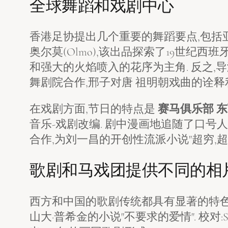
全球舞蹈和戏剧中心
香港足协提出几个重要的舞蹈要点,包括
奥尔莫(Olmo),该出品探索了19世纪西班
和强大的火焰喷入的花序为主角. 反之,
舞剧院合作,邢子对唐 祖明朝戏曲的诠
在戏剧方面,节日的特点是
赛马俱乐部 东西
音乐-戏剧改编. 剧中漫画地追随了口号人物激进
合作,为刘一昌的开创性流派小说"超穷,超
歌剧和马戏团提供不同的相
西方和中国的歌剧传统都具有显著的特色
山大·普希金的小说"不要求的爱情". 校对:S