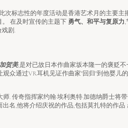
, 此次标志性的年度活动是香港艺术月的主要主播,
节目。 在及时宣传的主题下
勇气、和平与复原力
戏剧.
加贺美
,是对已故日本作曲家坂本隆一的褒贬不一,
观众通过VR耳机见证作曲家"回归"到他婴儿的
师. 传奇指挥家约翰·埃利奥特·加德纳爵士
的学术解释而出名,他将介绍庆祝的作品,包括莫扎特的作品