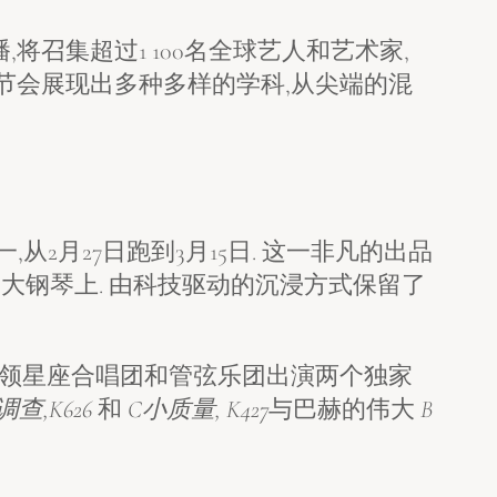
将召集超过1 100名全球艺人和艺术家,
,节会展现出多种多样的学科,从尖端的混
从2月27日跑到3月15日. 这一非凡的出品
大钢琴上. 由科技驱动的沉浸方式保留了
将带领星座合唱团和管弦乐团出演两个独家
调查,K626
和
C小质量, K427
与巴赫的伟大
B