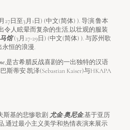
2月27日至3月1日) (中文(简体) ). 导演:鲁本
)所呈现出令人眩晕而复杂的生活,以壮观的服装
马馆
(3月27-29日) (中文(简体) ). 与苏州歌
永恒的浪漫.
e
,是古希腊反战喜剧的一出独特的汉语
Sebastian Kaiser)与HKAPA
可夫斯基的悲惨歌剧
尤金·奥尼金
,基于亚历
品,通过最小主义美学和热情表演来展示