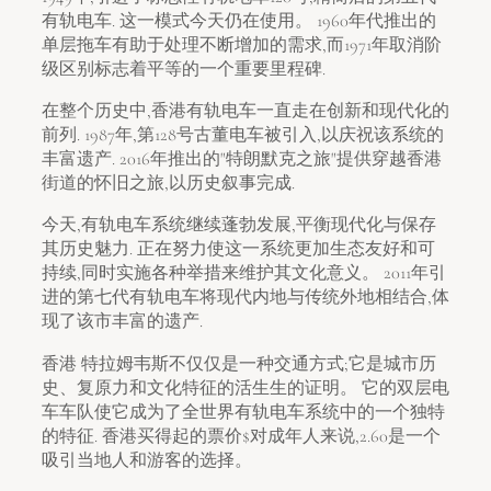
有轨电车. 这一模式今天仍在使用。 1960年代推出的
单层拖车有助于处理不断增加的需求,而1971年取消阶
级区别标志着平等的一个重要里程碑.
在整个历史中,香港有轨电车一直走在创新和现代化的
前列. 1987年,第128号古董电车被引入,以庆祝该系统的
丰富遗产. 2016年推出的"特朗默克之旅"提供穿越香港
街道的怀旧之旅,以历史叙事完成.
今天,有轨电车系统继续蓬勃发展,平衡现代化与保存
其历史魅力. 正在努力使这一系统更加生态友好和可
持续,同时实施各种举措来维护其文化意义。 2011年引
进的第七代有轨电车将现代内地与传统外地相结合,体
现了该市丰富的遗产.
香港 特拉姆韦斯不仅仅是一种交通方式;它是城市历
史、复原力和文化特征的活生生的证明。 它的双层电
车车队使它成为了全世界有轨电车系统中的一个独特
的特征. 香港买得起的票价$对成年人来说,2.60是一个
吸引当地人和游客的选择。