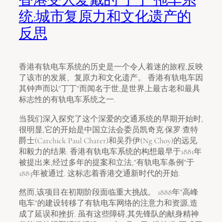
统:城市复原力和文化遗产的
反思
香港有轨电车系统的历史是一个令人着迷的旅程,反映
了该市的发展、复原力和文化遗产。 香港有轨电车因
其钟声而以"丁丁"而闻名于世,是世界上最古老和最具
标志性的有轨电车系统之一.
当我们深入探究了这个深爱的交通系统的早期开始时,
很明显,它的开始是中国立法会委员凯奇克·保罗·查特
爵士(Catchick Paul Chater)和吴乔伊(Ng Choy)的远见
和毅力的结果. 香港有轨电车系统的构想最早于1881年
被提出来,经过多年的提案和立法,"有轨电车条例"于
1883年被通过. 这标志着香港交通新时代的开始.
然而,该项目在初期阶段面临重大挑战。 1888年"高峰
电车"的建设转移了有轨电车网络的注意力和资源,造
成了延误和挫折. 虽有这些障碍,其先锋队的献身精神