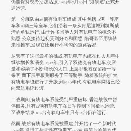
仍能保持视野活泼活泼,1904年7月30日,"港铁道"正式开
通运营.
第一分舰队由26辆有轨电车组成,其中包括10辆一等座
车和16辆三等座车,它们沿着一条从肯尼迪城到凯斯威
湾的单轨运行. 由于许多当地人对有轨电车的概念不
熟悉,公众接待起初受到好奇和困惑. 酷哥甚至用铁轨
来推推车,发现它比航行不均匀的道路容易.
尽管有了这些最初的挑战,有轨电车系统在过去几年中
继续增长和演变. 1912年,引入了双德克有轨电车,使容
量和容纳了不断增长的人口. 上层甲板被保留给一等
乘客,而下层甲板则服务于三等骑手. 随着系统的扩大,
有轨电车也进行了升级,到1920年代,有轨电车网络已经
向双轨系统过渡.
二战期间,有轨电车系统受到严重破坏. 香港战役中暂
停服务,只有12辆有轨电车在日军控制下间歇地运营.
至战争结束,109台有轨电车中只有15台仍在运行.
然而,战后有轨电车系统被重建,并开始了一个新时代.
1949年,引进了标志性有轨电车120号,精简后的第五代