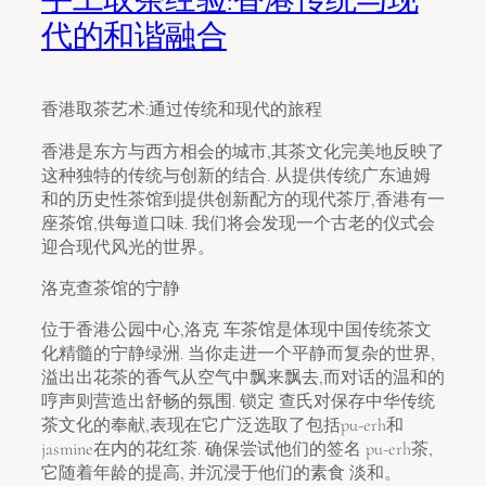
代的和谐融合
香港取茶艺术:通过传统和现代的旅程
香港是东方与西方相会的城市,其茶文化完美地反映了
这种独特的传统与创新的结合. 从提供传统广东迪姆
和的历史性茶馆到提供创新配方的现代茶厅,香港有一
座茶馆,供每道口味. 我们将会发现一个古老的仪式会
迎合现代风光的世界。
洛克查茶馆的宁静
位于香港公园中心,洛克 车茶馆是体现中国传统茶文
化精髓的宁静绿洲. 当你走进一个平静而复杂的世界,
溢出出花茶的香气从空气中飘来飘去,而对话的温和的
哼声则营造出舒畅的氛围. 锁定 查氏对保存中华传统
茶文化的奉献,表现在它广泛选取了包括pu-erh和
jasmine在内的花红茶. 确保尝试他们的签名 pu-erh茶,
它随着年龄的提高, 并沉浸于他们的素食 淡和。