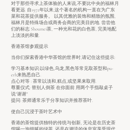
对于那些寻求上茶体验的人来说,不要比中央的福林月
看更远. 自1972年以来,这个著名的机构一直在为广东
菜和花茶提供服务。 以其优雅的装饰和精致的氛围,
福林月是特殊场合或商务会商的完美目的地. 尝尝他
们的标志 Shoumei茶, 一种光和花的白色茶, 完美地配
上淡淡的和量.
香港茶馆参观提示
当你们探索香港中华茶馆的世界时,请记住这些提示:
学习基本知识:以绿色,乌龙,黑色等常见取茶型和pu-
erh来熟悉自己.
点心对等 : 茶常以淡和,糕点,或坚果来取用.
尊重仪式: 替别人倒茶 在你面前 用两个手指敲桌子
说"谢谢"
提问: 茶师通常乐于分享知识并推荐茶叶.
使自己沉浸于茶叶艺术中
香港的茶馆提供独特的传统与创新, 无论是在历史茶
馆喝一泡细腻的绿茶, 还是在潮流的休息室享受现代