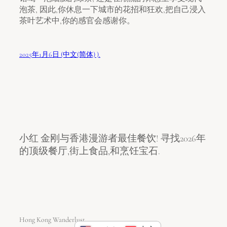
泡茶, 因此,你休息一下城市的花招和狂欢,把自己浸入
茶叶艺术中,你的感官会感谢你。
2025年1月6日 (中文(简体) ).
小红 金刚与香港漫游者最佳餐饮! 寻找2026年
的顶级餐厅,街上食品,和烹饪宝石.
Hong Kong Wanderlust