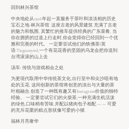
回到林兴茶馆
中央地处从1926年起一直服务于茶叶和淡淡相的历史
宝石之地-林兴茶馆. 这座古老的风景建筑 充满了古老
的魅力和氛围, 其繁忙的推车提供经典的广东菜肴, 当
你在拥挤的过道上行走时,你会觉得你已经回到一个优
雅和完善的时代。 一定要尝试他们的铁佛茶(英
语:Tieguanyin),一个有花花香的坚固的乌龙会把你送到
台湾滚滚的山上去.
汤车: 传统与游戏相会之处
为更现代取用中华传统茶文化,出行至中和尖沙咀有地
处的玉花. 这间创新的茶馆将创意的淡出与大量的茶
叶相融合,创造了一种既有趣又有Instagram价值的独特
经验。 一定要尝试它们的火柴茶,一种充满生机活泼
的绿色,口味稍有苦味,并配以猪肉包子相配 — — 可爱
的充斥花栗的糕点形状像可爱的小猪.
福林月亮奢华