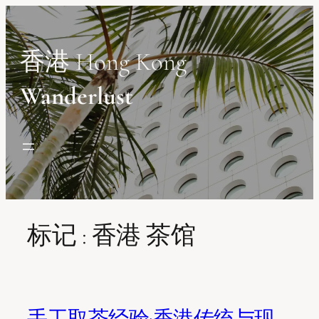
Skip
to
content
香港 Hong Kong
Wanderlust
标记 :
香港 茶馆
手工取茶经验:香港传统与现