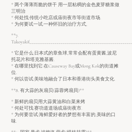
* 两个薄薄而脆的饼干 用一层粘稠的金色麦芽糖浆做
三明治
* 何处找:传统小吃店或庙街夜市等街道市场.
* 为何要试一试:一种怀旧的治疗方式,
**7.
Takoyaki(_________________________________________________
* 它是什么:日本式的章鱼球,常常会配有蛋黄酱,波尼
托花片和塔克雅基酱.
* 在哪里找到它:在Causeway Bay或Mong Kok的街道摊
位.
* 何以尝试:美味地融合了日本和香港街头美食文化.
**8. 有大蒜的灰扇贝(蒜蓉烤扇貝)**
* 新鲜的扇贝用大蒜黄油和白菜来烤
* 何处可找:赛功道道场或庙街夜市.
* 为何要尝试:海鲜爱好者的梦想有丰富的,美味的口
味.