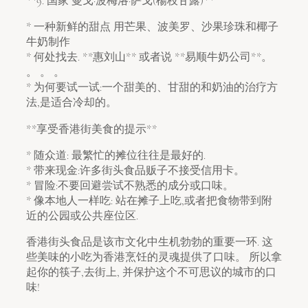
**9. 国家 曼戈·波梅洛·萨戈(楊枝甘露)**
* 一种新鲜的甜点 用芒果、波美罗、沙果珍珠和椰子
牛奶制作
* 何处找去. **惠刘山** 或者说 **易顺牛奶公司**。
。 。 。
* 为何要试一试:一个甜美的、甘甜的和奶油的治疗方
法,是适合冷却的。
**享受香港街美食的提示**
* 随众道: 最繁忙的摊位往往是最好的.
* 带来现金:许多街头食品贩子不接受信用卡。
* 冒险:不要回避尝试不熟悉的成分或口味。
* 像本地人一样吃: 站在摊子上吃,或者把食物带到附
近的公园或公共座位区.
香港街头食品是该市文化中生机勃勃的重要一环. 这
些美味的小吃为香港烹饪的灵魂提供了口味。 所以拿
起你的筷子,去街上, 并保护这个不可思议的城市的口
味!