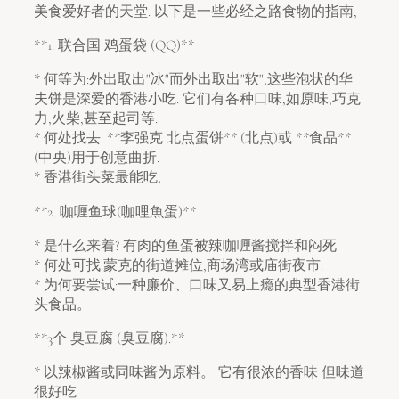
美食爱好者的天堂. 以下是一些必经之路食物的指南,
**1. 联合国 鸡蛋袋 (QQ)**
* 何等为:外出取出"冰"而外出取出"软",这些泡状的华
夫饼是深爱的香港小吃. 它们有各种口味,如原味,巧克
力,火柴,甚至起司等.
* 何处找去. **李强克 北点蛋饼** (北点)或 **食品**
(中央)用于创意曲折.
* 香港街头菜最能吃,
**2. 咖喱鱼球(咖哩魚蛋)**
* 是什么来着? 有肉的鱼蛋被辣咖喱酱搅拌和闷死
* 何处可找:蒙克的街道摊位,商场湾或庙街夜市.
* 为何要尝试:一种廉价、口味又易上瘾的典型香港街
头食品。
**3个 臭豆腐 (臭豆腐).**
* 以辣椒酱或同味酱为原料。 它有很浓的香味 但味道
很好吃