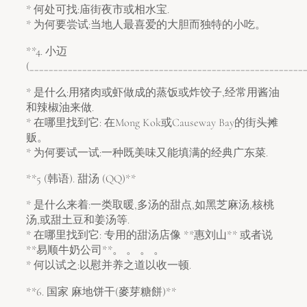
* 何处可找:庙街夜市或相水宝.
* 为何要尝试:当地人最喜爱的大胆而独特的小吃。
**4. 小迈
(_________________________________________________________
* 是什么:用猪肉或虾做成的蒸饭或炸饺子,经常用酱油
和辣椒油来做.
* 在哪里找到它: 在Mong Kok或Causeway Bay的街头摊
贩。
* 为何要试一试:一种既美味又能填满的经典广东菜.
**5 (韩语). 甜汤 (QQ)**
* 是什么来着:一类取暖,多汤的甜点,如黑芝麻汤,核桃
汤,或甜土豆和姜汤等.
* 在哪里找到它: 专用的甜汤店像 **惠刘山** 或者说
**易顺牛奶公司**。 。 。 。
* 何以试之:以慰并养之道以收一顿.
**6. 国家 麻地饼干(麥芽糖餅)**