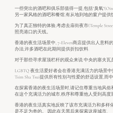
一些突出的酒吧和俱乐部值得一提,包括"臭氧"(Oi
另一家风格的酒吧和餐馆,有从地到地的窗户提供惊人的港
为了真正独特的体验,考虑去庙街夜市(Temple Str
照亮港口的天线。
香港的夜生活场景中, 7-Eleven商店提供出人
办法,许多酒吧在此期间提供折扣饮料.
对于那些寻求屋顶栏杆的观众来说 中央的塞夫瓦是必须拜
LGBTQ 夜生活爱好者会在香港充满活力的场景中找到多多的爱.
Tsim Sha Tsui提供所有性别与性爱的舒适设置
在探索香港的夜生活场景时,请记住尊重当地风俗和
在这个充满活力的城市,秩序和尊重他人受到高度重
香港的夜生活真实地反映了该市充满活力和多样化
是不足为奇的。 因此在天黑后来探索这座城市,