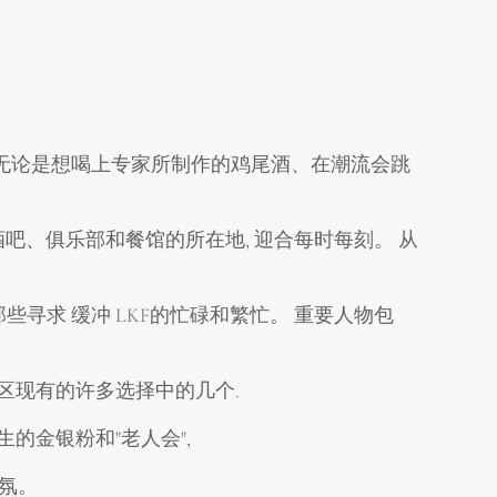
 无论是想喝上专家所制作的鸡尾酒、在潮流会跳
酒吧、俱乐部和餐馆的所在地, 迎合每时每刻。 从
寻求 缓冲 LKF的忙碌和繁忙。 重要人物包
勃勃的地区现有的许多选择中的几个.
生的金银粉和"老人会",
氛。