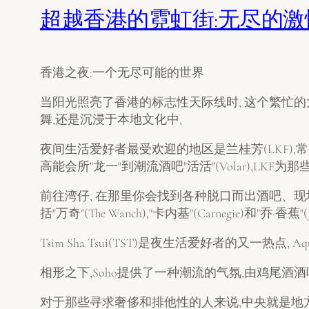
超越香港的霓虹街:无尽的
香港之夜:一个无尽可能的世界
当阳光照亮了香港的标志性天际线时, 这个繁忙
舞,还是沉浸于本地文化中,
夜间生活爱好者最受欢迎的地区是兰桂芳(LKF),
高能会所"龙一"到潮流酒吧"活活"(Volar),L
前往湾仔, 在那里你会找到各种脱口而出酒吧、现
括"万奇"(The Wanch),"卡内基"(Carnegie)和"
Tsim Sha Tsui(TST)是夜生活爱好者的又一热
相形之下,Soho提供了一种潮流的气氛,由鸡尾酒酒
对于那些寻求奢侈和排他性的人来说,中央就是地