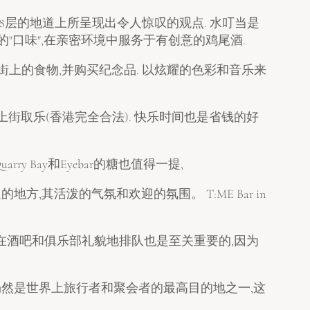
118层的地道上所呈现出令人惊叹的观点. 水叮当是
主题的"口味",在亲密环境中服务于有创意的鸡尾酒.
文化,尝试街上的食物,并购买纪念品. 以炫耀的色彩和音乐来
以上街取乐(香港完全合法). 快乐时间也是省钱的好
Bay和Eyebar的糖也值得一提,
欢迎的地方,其活泼的气氛和欢迎的氛围。 T:ME Bar in
 在酒吧和俱乐部礼貌地排队也是至关重要的,因为
仍然是世界上旅行者和聚会者的最高目的地之一,这