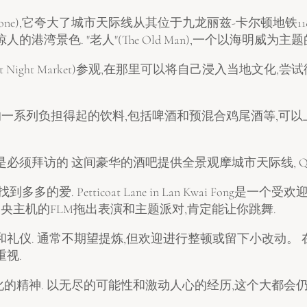
rone),它夸大了城市天际线从其位于九龙丽兹-卡尔顿地铁
湾景色. "老人"(The Old Man),一个以海明威为
eet Night Market)参观,在那里可以将自己浸入当地
意料的一系列负担得起的饮料,包括啤酒和预混合鸡尾酒等,可
访的 这间豪华的酒吧提供全景观摩城市天际线, Quarry 
 Petticoat Lane in Lan Kwai Fong是一个受
,而中央主机的FLM拖出表演和主题派对,肯定能让你跳舞.
礼仪. 通常不期望提炼,但欢迎进行整顿或留下小改动。
视.
的精神. 以无尽的可能性和激动人心的经历,这个大都会