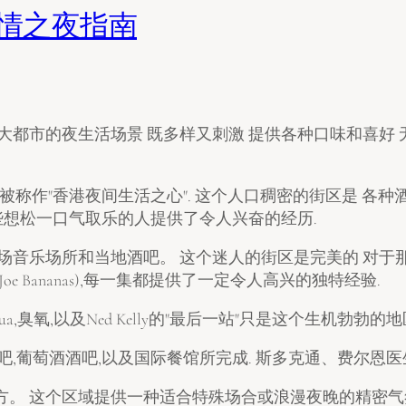
激情之夜指南
的大都市的夜生活场景 既多样又刺激 提供各种口味和喜好
常被称作"香港夜间生活之心". 这个人口稠密的街区是 各种
KF为那些想松一口气取乐的人提供了令人兴奋的经历.
场音乐场所和当地酒吧。 这个迷人的街区是完美的 对于那些
乔·香蕉"(Joe Bananas),每一集都提供了一定令人高兴的独特经验.
点, Aqua,臭氧,以及Ned Kelly的"最后一站"只是这个生机
吧,葡萄酒酒吧,以及国际餐馆所完成. 斯多克通、费尔恩医
方。 这个区域提供一种适合特殊场合或浪漫夜晚的精密气