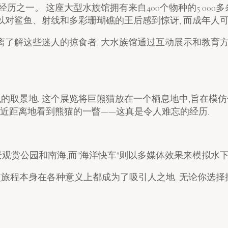
历之一。 这座大型水族馆拥有来自400个物种的5 000多
以对鲨鱼、射线和多彩珊瑚礁的王后感到惊讶, 而成年人
离了解这些迷人的掠食者. 大水族馆通过互动展示和教育方
观的取景地. 这个展览将巨熊猫放在一个栖息地中,旨在模
以近距离地看到熊猫的一瞥——这真是令人难忘的经历.
景观赏公园和南海,而"海洋快车"则以多媒体效果来模拟水下
使旅程本身在各种意义上都成为了吸引人之地. 无论你选择