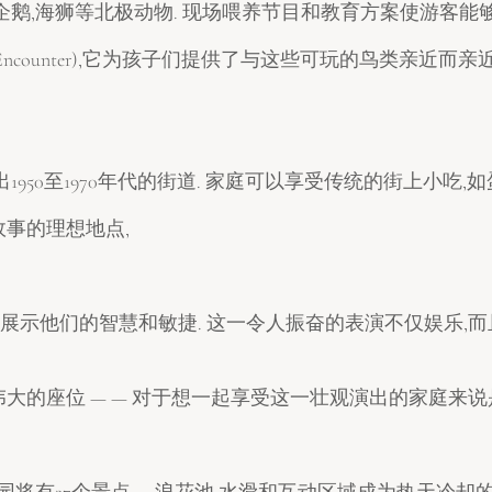
企鹅,海狮等北极动物. 现场喂养节目和教育方案使游客能
n Encounter),它为孩子们提供了与这些可玩的鸟类亲近
950至1970年代的街道. 家庭可以享受传统的街上小吃,
事的理想地点,
,展示他们的智慧和敏捷. 这一令人振奋的表演不仅娱乐,
的座位 — — 对于想一起享受这一壮观演出的家庭来说
园将有27个景点。 浪花池,水滑和互动区域成为热天冷却的