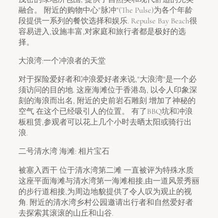
融合。 附近的购物中心"脉冲"(The Pulse)为各个年龄
段提供一系列的餐饮选择和娱乐. Repulse Bay Beach很
容易进入,设施丰富,对家庭和旅行者都是极好的选
择。
大浪湾:一个冲浪者的天堂
对于探险爱好者和冲浪爱好者来说,"大浪湾"是一个必
须访问的目的地. 这座海滩位于香港岛, 以令人印象深
刻的海浪而出名, 附近的史前岩石雕刻 增加了神秘的
空气 在这个已经吸引人的位置。 有了BBQ坑和冲浪
板租赁,参观者可以花上几个小时去晒太阳或骑行出
浪.
二号清水湾 海滩: 相片宝石
被塞入西干 位于清水湾第二滩 一直被评为特殊水质
这座平面海滩与清水湾第一海滩相接,由一道风景秀丽
的步行道相接,为周边地貌提供了令人叹为观止的视
角. 附近的清水湾乡村公园邀请出行者和自然爱好者
去探索其滚滚的山丘和山谷.