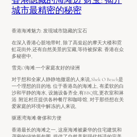
城市最精密的秘密
香港海滩魅力: 发现城市隐藏的宝石
在深入香港心脏地带时, 除了高耸起的摩天大楼和霓
虹花街外,还有自然美景的宝藏,等待被探索. 香港在众
多秘密中,
雪克O海滩:一个家庭友好的绿洲
对于想和全家人静静地撤退的人来说,Shek O Beach是
一个理想的目的地. 位于香港岛的海滩上, 有柔软的白
沙和平静的海水, 设施设备齐全,有BBQ坑,更衣室和淋
浴. 附近村庄提供各种餐厅和咖啡馆, 对于那些想在关
爱家庭的环境中解冻的人来说,
驱逐湾海滩:奢侈和方便
香港最长的海滩之一, 这座海滩被豪华的住宅建筑和
茂密的绿地所包围, 提供了自然美和现代舒适的完美