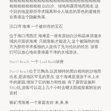
相相相相相相相相相相相相相相相相相相相相相相相
相相相相相相相相 以白沙、绿地和露营地而闻名 这
个目的地是那些寻求隔离和令人喘息的景色的避难所
在香港这个隐蔽角落,
汉口湾 海滩:一个被封存的宝石
位于海口湾西庄 海滩是一座有原始白沙和晶体清澈水
域的月面状海滩. 只能靠船才能进入,这个被隔绝的地
方为那些寻求孤独的人提供了无与伦比的经历. 游客
们可以放心地在香港最干净的水域游泳。
Pui O Beach: 一个 Laid-Back绿洲
Pui O Beach位于兰陶岛,以其独特的黑白相间的沙地而
出名,是该地区罕见的景点. 这个海滩是漫游于水上水
牛的家园,增加了它的魅力和性能. 有了露营设施和
BBQ坑,游客可以花上几个小时去晒太阳或探索附近的
农村.
银矿湾海滩:一个家庭友好 来,来,来