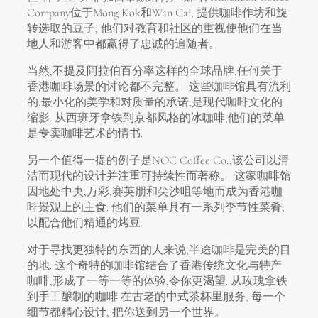
Company位于Mong Kok和Wan Cai, 提供咖啡作坊和旋
转选取的豆子, 他们对教育和社区的重视使他们在当
地人和游客中都赢得了忠诚的追随者。
当然,不提及阿拉伯百分率这样的全球品牌,任何关于
香港咖啡场景的讨论都不完整。 这些咖啡馆具有流利
的,最小化的美学和对质量的承诺,是现代咖啡文化的
缩影. 从西班牙拿铁到京都风格的冰咖啡,他们的菜单
是专卖咖啡艺术的情书.
另一个值得一提的例子是NOC Coffee Co.,该公司以清
洁而现代的设计并注重可持续性而著称。 这家咖啡馆
因地处中央,万彩,赛英朋和尖沙咀等地而成为香港咖
啡景观上的主食. 他们的菜单具有一系列季节性菜肴,
以配合他们精通的烤豆.
对于寻找更独特的东西的人来说,半途咖啡是完美的目
的地. 这个奇特的咖啡馆结合了香港传统文化与特产
咖啡,形成了一等一等的体验,令你更渴望. 从玫瑰拿铁
到手工酿制的咖啡 在古老的中式茶杯里服务, 每一个
细节都精心设计, 把你送到另一个世界。