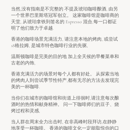
当然,没有指南是不完整的 不提及琥珀咖啡酿酒, 由另
一个世界巴里斯塔冠军创立。 这家咖啡馆是咖啡商的
天堂, 从琥珀拿铁到签名的 Espresso 混合,每一口都证
明了他们致力于卓越.
香港的咖啡场景充满活力, 请注意本地的烤肉, 或尝试
18格拉姆, 是城市特色咖啡行业的先驱,
温斯顿咖啡是完美的目的地 加上全天候的早餐菜单和
古老的内饰,
香港充满活力的场景对每个人都有好处。 从探索当地
的烤肉人到尝试季节性特产,都有无尽的方法去发现完
美的一杯咖啡.
当你们在城市的咖啡馆和街道上徘徊时,请注意每次酿
酒时的热情和献身精神。 问一下咖啡师们的豆子、烧
烤过程和灵感,
当人群在周末全力出击时, 在非高峰时段拜访,在静静
地享受一杯咖啡。 香港的咖啡文化一定能取悦你的口