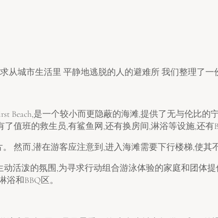
城市生活里 平静地逃脱的人的避难所 我们整理了一份在Cle
ter Bay First Beach,是一个较小而更隐蔽的海滩,提供
值班的救生员,有鲨鱼网,还有换房间,淋浴等设施,还有B
。 然而,潜在游客应注意到,进入海滩需要下行楼梯,使其
Beach则提供了更生动活泼的氛围,为寻求行动组合游泳体验的家庭和
淋浴和BBQ区。