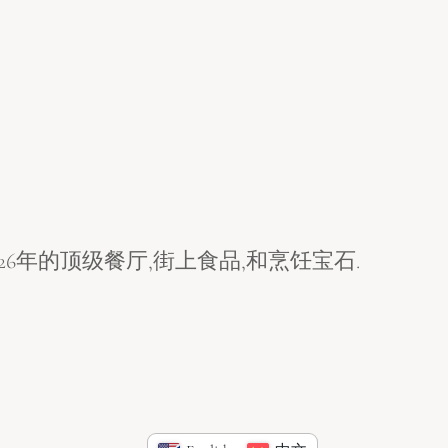
26年的顶级餐厅,街上食品,和烹饪宝石.