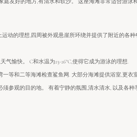
、家庭友好的地方,有清水和软沙。 这座海滩非常适合游泳
水上运动的理想,四周被外观悬崖所环绕并提供了附近的各种
右,天气愉快。 C和水温为23-26°C,使得它成为游泳的理想.
一等和二等海滩检查鲨鱼网. 大部分海滩提供浴室,更衣室
须参观的目的地。 有着宁静的氛围,清水清水, 以及各种