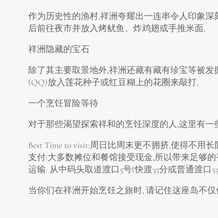
作为历史性的渔村,祥洲夸耀出一连串令人印象深刻的
后前往夜市并放入烤鱿鱼、炸鸡翅或手推米面,
祥洲隐藏的宝石
除了其主要取景地外,祥洲还藏有藏有珍宝等被发掘
(QQ)放入莲花种子或红豆糊上的花圈来敲打,
一个烹饪冒险等待
对于那些渴望探索祥和的烹饪深度的人,这里有一
Best Time to visit:周日比周末更不拥挤,使得
支付:大多数摊位和餐馆接受现金,所以带来足够的
运输: 从中码头取道渡口5号(快渡35分或普通渡口55
当你们在祥洲开始烹饪之旅时, 请记住这座岛不仅仅