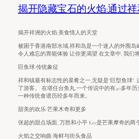
揭开隐藏宝石的火焰:通过
揭开祥洲的火焰:美食情人的天堂
被困于香港南部水域,祥和岛是一个迷人的外围岛
令人难忘的胃能体验 让你更渴望 在文章中, 我们
巨鱼球:传统象征
祥和镇最有标志性的菜肴之一,无疑是"巨型鱼球"
了游客。 在堪任台鱼丸,一个传说中的有40多年历
一种传统食谱历经多年而来。
甜美的欢乐:芒果木奇和更多
张超的甜点场面, 万胜和小平 Kee是芒果摩奇的
火焰之交响曲:海鲜与街头食品