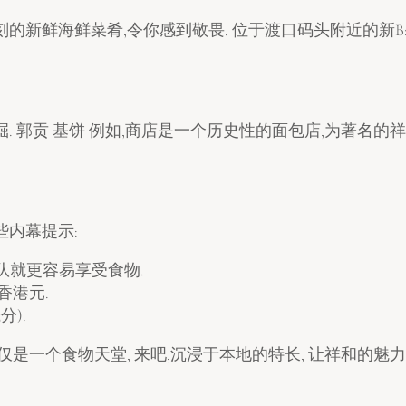
新鲜海鲜菜肴,令你感到敬畏. 位于渡口码头附近的新Bac
. 郭贡 基饼 例如,商店是一个历史性的面包店,为著名的
些内幕提示:
不用长队就更容易享受食物.
香港元.
分).
是一个食物天堂, 来吧,沉浸于本地的特长, 让祥和的魅力