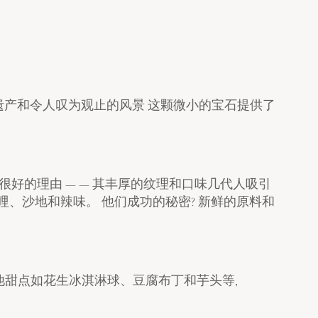
遗产和令人叹为观止的风景 这颗微小的宝石提供了
很好的理由 — — 其丰厚的纹理和口味几代人吸引
咖哩、沙地和辣味。 他们成功的秘密? 新鲜的原料和
其他甜点如花生冰淇淋球、豆腐布丁和芋头等,