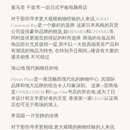
索马里 干道湾:一款日式平板电脑商店
对于那些寻求更大规模购物经验的人来说,SOGO
Causeway Bay是一个极好的选择. 这家日本风格的百货
公司提供豪华品牌的精选,如HERMES和CHANEL等,
同时提供更能负担得起的时尚选择. 商场的化妆品和
饰品部分尤其值得一提,其中以一大批高端美容产品和
有潮流的饰品为特色. 在特别升迁期间,9楼设有大量的
通关销售,不可错过.
海山地:现代购物目的地
Hysan Place是一座流畅而现代化的购物中心, 其国际
品牌和地方品牌的组合令人印象深刻。 这家17层商场
是UNIQLO,MUJI,和Page One书店的所在地,成为了日
本设计和文学爱好者的天堂. 香港第一家LEGO认证商
店也可见于商场的墙上,
李花园:一片安静的绿洲
对于那些寻求更精细,更大规模的购物经验的人来说,