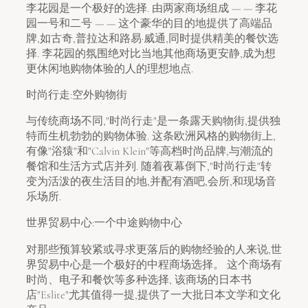
李花园是一个极好的选择. 由两家商场组成 — — 李花
园一号和二号 — — 这个豪华的目的地提供了高端品
牌,如古奇,普拉达和路易·威通,同时提供精美的餐饮选
择. 李花园的氛围绝对比当地其他商场更安静,成为想
更休闲地购物体验的人的理想地点.
时尚行走:空外购物街
与传统商场不同,"时尚行走"是一条露天购物街,提供独
特而生机勃勃的购物体验. 这条欧洲风格的购物街上,
有像"浴猿"和"Calvin Klein"等高档时尚品牌,与潮流的
餐馆和生活方式店并列. 随着夜幕倒下,"时尚行走"转
变为活泼的夜生活目的地,并配有酒吧,会所,和现场音
乐场所.
世界贸易中心:一个中途购物中心
对那些预算较紧或寻求更落后的购物经验的人来说,世
界贸易中心是一个极好的中程商场选择。 这个商场有
时尚、电子和餐饮等多种选择, 该商场的日本书
店"Eslite"尤其值得一提,提供了一大批日本文学和文化