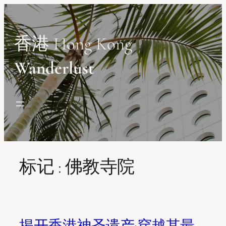
Skip
to
content
香港 Hong Kong
Wanderlust
标记 :
佛教寺院
揭开香港神圣遗产:穿越其最