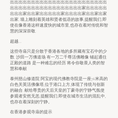
出出出出出出出出出出出出出出出出出出出出出出出
出出出出出出出出出出出出出出出出出家出出出出出
出出出家出出家出出出出出家出出出出家出出家出家
出家. 墙上雕刻着英雄和贤者低语的故事,提醒我们,即
使在像香港这样速度快的城市里,也存在着对传统和智
慧的深深崇敬.
超越...
这些寺庙只是分散于香港各地的多所藏有宝石中的少
数. 沙田一万佛道场 有一万二千尊活佛雕像 铺起通往
正殿的道路 是一种难忘的经历 将令你敬畏人类的智
慧和奉献
泰州慈山修道院 阿宝的现代佛教寺院是一座76米高的
白色关英活佛像塔,位于港口上方,体现了传统与创新
的融合. 献给尊贵的天后天皇的丁豪寺的宁静气氛使
参观者安然无恙,提醒我们,即使在城市生活的混乱中,
也存在着深刻的宁静。
在香港参观寺庙的提示