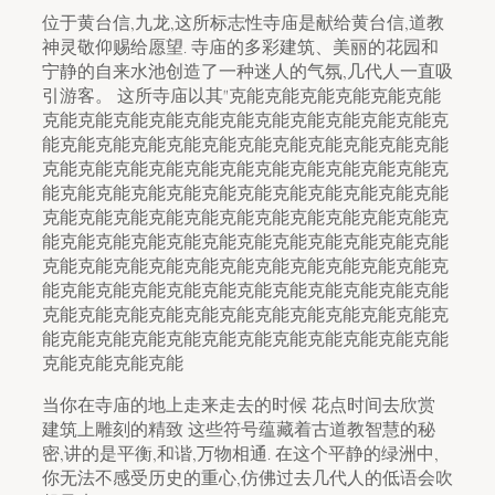
位于黄台信,九龙,这所标志性寺庙是献给黄台信,道教
神灵敬仰赐给愿望. 寺庙的多彩建筑、美丽的花园和
宁静的自来水池创造了一种迷人的气氛,几代人一直吸
引游客。 这所寺庙以其"克能克能克能克能克能克能
克能克能克能克能克能克能克能克能克能克能克能克
能克能克能克能克能克能克能克能克能克能克能克能
克能克能克能克能克能克能克能克能克能克能克能克
能克能克能克能克能克能克能克能克能克能克能克能
克能克能克能克能克能克能克能克能克能克能克能克
能克能克能克能克能克能克能克能克能克能克能克能
克能克能克能克能克能克能克能克能克能克能克能克
能克能克能克能克能克能克能克能克能克能克能克能
克能克能克能克能克能克能克能克能克能克能克能克
能克能克能克能克能克能克能克能克能克能克能克能
克能克能克能克能
当你在寺庙的地上走来走去的时候 花点时间去欣赏
建筑上雕刻的精致 这些符号蕴藏着古道教智慧的秘
密,讲的是平衡,和谐,万物相通. 在这个平静的绿洲中,
你无法不感受历史的重心,仿佛过去几代人的低语会吹