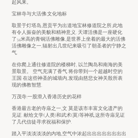
起风来。
宝林寺与大活佛:文化地标
取景于灯塔岛,恩贡平为出道地宝林修道院之所,此地
有令人振奋的美貌和精神意义. 天谭活佛是一座硬化
了34米高的青铜活佛雕像,是世界上坐着的最大的活佛
活佛雕像之一,辐射出几世纪来吸引了朝圣者的宁静之
气.
在你爬上通往修道院的楼梯时, 以兰陶岛和南海的美
景取景。 空气充满了香气 将你带到一个超越时空的
王国 在这些神圣的城墙内,发现由慈悲女神关殷所表
现的佛教智慧.
万茂寺:一股滑入香港历史的花样
香港最古老的寺庙之一,文 莫是该市丰富文化遗产的
见证. 献给文学(人类)和武术(莫)等神祇,这所寺庙见证
了几代信徒寻求祝福和保护.
踏入平淡淡淡淡的内地,空气中浓起出出出出出出出出