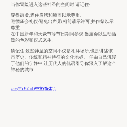
当你冒险进入这些神圣的空间时 请记住:
穿得谦虚,遮住肩膀和膝盖以示尊重.
遵循庙会礼仪:避免出声,取相前请示许可,并作祭以示
尊重.
在中国新年和天豪节等节日期间参观,当庙会以生动活
泼的色彩和仪式来生.
请记住,这些神圣的空间不仅是礼拜场所,也是讲述该
市历史、传统和精神特征的文化地标。 任由自己沉浸
于他们的宁静中,让历代人的低语引导你深入了解这个
神秘的城市.
2025年1月6日 (中文(简体) ).