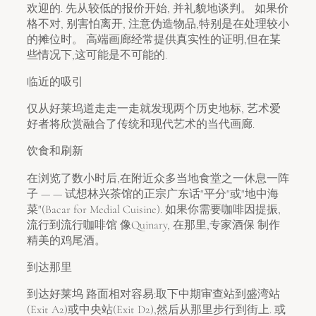
欢迎的. 先从较低的报价开始, 并礼貌地谈判。 如果价
格不对, 别害怕离开, 注意伪造物品,特别是在处理较小
的摊位时。 高端画廊经常提供真实性的证明,但在某
些情况下,这可能是不可能的.
临近的吸引
仅从好莱坞道走走一走就发现两个历史地标, 艺术爱
好者将欣赏融合了传统和现代艺术的当代画廊.
饮食和刷新
在浏览了数小时后,在附近众多当地食堂之一休息一阵
子 — — 试想林兴茶馆的正宗广东话"平分"或"地中海
菜"(Bacar for Medial Cuisine). 如果你需要咖啡因提振,
流行到流行咖啡馆 像Quinary, 在那里,专家酒保 制作
精美的鸡尾酒。
到达那里
到达好莱坞 路面相对容易:取下中期审查站到盛湾站
(Exit A2)或中央站(Exit D2),然后从那里步行到街上. 或