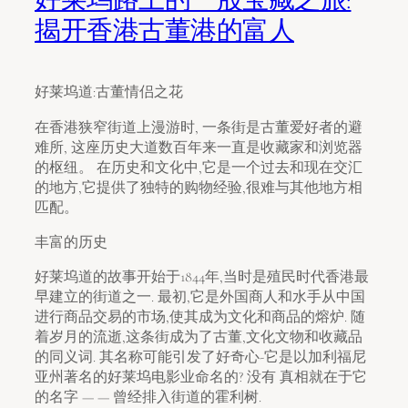
揭开香港古董港的富人
好莱坞道:古董情侣之花
在香港狭窄街道上漫游时, 一条街是古董爱好者的避
难所, 这座历史大道数百年来一直是收藏家和浏览器
的枢纽。 在历史和文化中,它是一个过去和现在交汇
的地方,它提供了独特的购物经验,很难与其他地方相
匹配。
丰富的历史
好莱坞道的故事开始于1844年,当时是殖民时代香港最
早建立的街道之一. 最初,它是外国商人和水手从中国
进行商品交易的市场,使其成为文化和商品的熔炉. 随
着岁月的流逝,这条街成为了古董,文化文物和收藏品
的同义词. 其名称可能引发了好奇心-它是以加利福尼
亚州著名的好莱坞电影业命名的? 没有 真相就在于它
的名字 — — 曾经排入街道的霍利树.