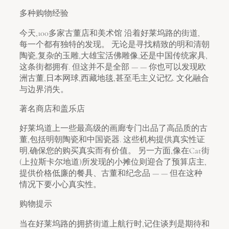
多种购物经验
今天,100多家古董店和美术馆 沿着好莱坞路的街道,
每一个都有独特的发现。 无论是寻找精致的明和清朝
陶瓷,复杂的玉雕,大雄宝活佛雕像,还是中国传统家具,
这条街都拥有. 但这并不是全部 — — 你也可以发现欧
洲古董,日本网球,西藏地毯,甚至毛主义记忆. 文化融合
与边界消失。
著名商店和盖乐店
好莱坞道上一些最高级的画廊专门出品了高品质的古
董,包括明朝陶瓷和中国瓷器. 这些机构提供真实性证
明,确保您的购买真实而有价值。 另一方面,像在Cat街
(上拉斯卡尔地道)所发现的小摊位则迎合了预算店主,
提供价格低廉的餐具、古董和纪念品 — — 但在这种
情况下要小心真实性。
购物提示
当在好莱坞路的拥挤街道上航行时,记住谈判是期待和