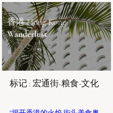
Skip
to
content
香港 Hong Kong
Wanderlust
标记 :
宏通街-粮食-文化
"揭开香港的火焰:街头美食奥