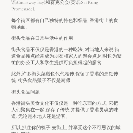
语:Causeway Bay)和赛克公会(英语:Sai Kung
Promenade).
每个街区都有自己独特的特色和祭品, 香港街上的食
物场面,
街头食品在日常生活中的作用
街头食品不仅仅是香港的一种吃法, 对当地人来说,街
道食品摊点经常成为朋友和家人的聚会点,同时也为繁
忙的办公工人和学生提供可负担得起的膳食.
此外,许多街头菜谱也代代相传,保留了香港的烹饪传
统. 街头食品贩子不仅是厨师,
街头食品问题
香港街头美食文化不仅仅是一种吃东西的方式, 它把
人们聚集在一起,保存了传统,并提供了香港灵魂的味
道. 无论是本地人还是游客,
所以,抓住你的筷子,去街上, 并享受这个不可思议的城