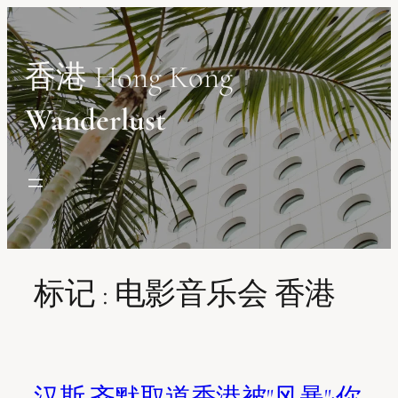
Skip
to
content
香港 Hong Kong
Wanderlust
标记 :
电影音乐会 香港
汉斯·齐默取道香港被"风暴":你