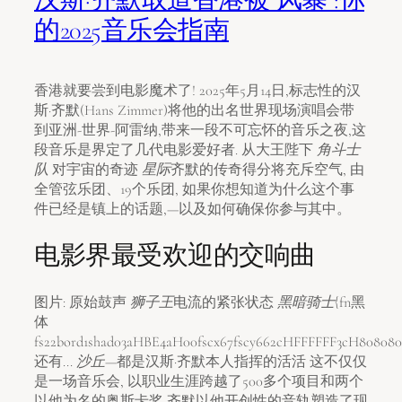
的2025音乐会指南
香港就要尝到电影魔术了! 2025年5月14日,标志性的汉
斯·齐默(Hans Zimmer)将他的出名世界现场演唱会带
到亚洲-世界-阿雷纳,带来一段不可忘怀的音乐之夜,这
段音乐是界定了几代电影爱好者. 从大王陛下
角斗士
队
对宇宙的奇迹
星际
齐默的传奇得分将充斥空气, 由
全管弦乐团、19个乐团, 如果你想知道为什么这个事
件已经是镇上的话题,—以及如何确保你参与其中。
电影界最受欢迎的交响曲
图片: 原始鼓声
狮子王
电流的紧张状态
黑暗骑士
{fn黑
体
fs22bord1shad03aHBE4aH00fscx67fscy662cHFFFFFF3cH808080
还有...
沙丘
—都是汉斯·齐默本人指挥的活活 这不仅仅
是一场音乐会, 以职业生涯跨越了500多个项目和两个
以他为名的奥斯卡奖,齐默以他开创性的音轨塑造了现