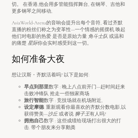
切。 在香港,他会用多管能指挥舞台, 在钢琴、吉他和
更多钢琴之间移动,
AsiaWorld-Arena的音响会提升出每个音符, 看过齐默
直播的粉丝们称之为变革性—一个情感的摇摆机 唤起
他们对电影的热爱 是否是原始力量
角斗士队
或温和
的痛楚
星际
你会实时感受到这一切。
如何准备大夜
想让汉斯・齐默活着吗? 以下是如何:
早点到那里
数字 : 晚上八点前开门—赶时间赶来
击败冲锋队 抢走一些独家商场
旅行智能
数字 : 竞技场就在机场附近,
设定摩德
: 重新观看你最喜欢的齐默分数电影,以
获得赞美—
沙丘
或者说
狮子王
有人吗?
拥抱自己
数字 : 这些成绩给现场打出很大的打
击. 带个朋友来分享鹅粪