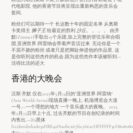
代电影院. 他的香港节目将呈现出重新构思的音乐会
套间,
粉丝们可以期待一个 长达数十年的固定名单 从奥斯
卡奖得主
狮子王
给最近的胜利
沙丘
。 。 。 。 由齐
默(Zimmer)手取出19个乐团,加上完整的管弦乐和合唱
团,亚洲世界-阿雷纳会带着声音活过来. 无论你是一个
不屈不挠的粉丝 或者只是把脚趾伸进他的作品里, 这
是你听到这些杰作的机会,因为这些杰作本该被听到—
活得比活的还大
香港的大晚会
汉斯·齐默 仅在2025年5月14日的"亚洲世界-阿雷纳"
(Asia World-Arena)现场直播一晚上, 机场博览会大道
一号,—一个理想的地方 一个音乐盛大的夜晚。 2025
年2月25日早上十点, 过去齐默的节目在创纪录的时间
内售出,—{fn黑体
fs22bord1shad03aHBE4aH00fscx67fscy662cHFFFFFF3cH808080