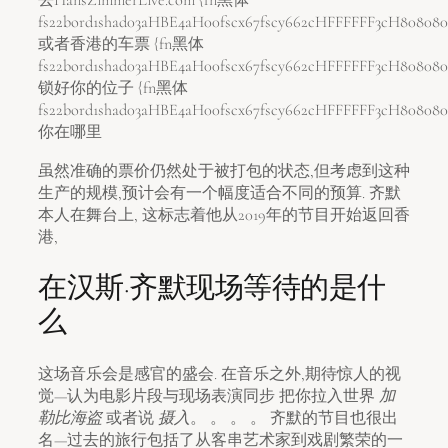
去HansZimmerLive.com {fn黑体
fs22bord1shad03aHBE4aH00fscx67fscy662cHFFFFFF3cH808080
或者香港的车票 {fn黑体
fs22bord1shad03aHBE4aH00fscx67fscy662cHFFFFFF3cH808080
锁好你的位子 {fn黑体
fs22bord1shad03aHBE4aH00fscx67fscy662cHFFFFFF3cH808080
你在哪里
虽然准确的票价仍然处于被打包的状态,但考虑到这种
生产的规模,预计会有一个幅度适合不同的预算. 齐默
本人在舞台上, 这标志着他从2019年的节目开始返回香
港,
在汉斯·齐默现场等待的是什
么
这场音乐会是感官的盛会. 在音乐之外,期待惊人的视
觉—认为电影片段与现场表演同步 把你拉入世界
加
勒比海盗
或者说
摄入
。 。 。 。 齐默的节目也很出
名—过去的旅行包括了从客串艺术家到戏剧繁荣的一