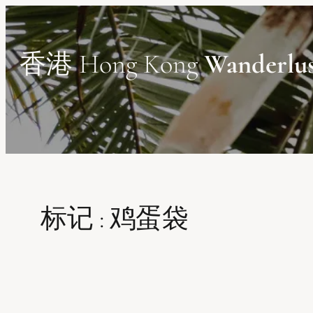
Skip
to
content
香港 Hong Kong
Wanderlu
标记 :
鸡蛋袋