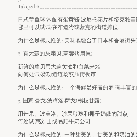
Takoyaki(_______________________________________
日式章鱼球,常配有蛋黄酱,波尼托花片和塔克雅基
哪里可以试试:在布道湾或蒙克的街道摊位.
为什么是标志性的: 美味地融合了日本和香港街头
8. 有大蒜的灰扇贝(蒜蓉烤扇貝)
新鲜的扇贝用大蒜黄油和白菜来烤.
向何处试:赛功道道场或庙街夜市.
为什么是标志性的: 一个海鲜爱好者的梦 有丰富的
9. 国家 曼戈·波梅洛·萨戈(楊枝甘露)
用芒果、波美洛、沙果珍珠和椰子奶做的甜点
何处试:惠刘山或易顺牛奶公司.
为什么是标志性的: 一种甜美的、甘美的和奶油的