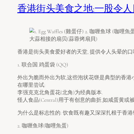
香港街头美食之地:一股令
香港是街头美食爱好者的天堂, 提供令人头晕的口
1. 联合国 鸡蛋袋 (QQ)
外出为脆而外出为软,这些泡状花饼是典型的香港小吃
在哪里尝试:
李强克克北角蛋花(北角)为经典版本.
怪人食品(Central)用于有创意的曲折,如咸蛋黄
为什么是标志性的: 饮食既有趣又深深扎根于香港
2. 咖喱鱼球(咖哩魚蛋)