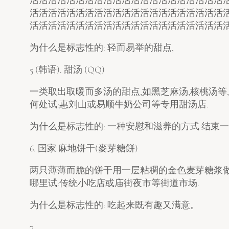
活活活活活活活活活活活活活活活活活活活活活
活活活活活活活活活活活活活活活活活活活活活
为什么是标志性的: 轻而易举的甜点,
5 (韩语). 甜汤 (QQ)
一类取出取暖而多汤的甜点,如黑芝麻汤,核桃汤等
何处试:惠刘山或易顺牛奶公司等专用甜汤店.
为什么是标志性的: 一种安慰和滋养的方式 结束
6. 国家 麻地饼干(麥芽糖餅)
两只薄薄而脆的饼干用一层粘稠的金色麦芽糖浆做
哪里试:传统小吃店或庙街夜市等街道市场.
为什么是标志性的: 吃起来既有趣又满意。
7.