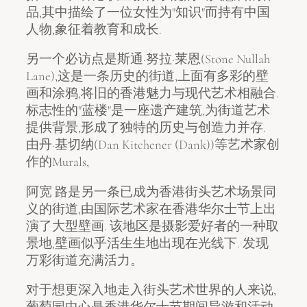
品,其中描绘了一位女性为"知识"而持有中国
人物,象征着教育和成长.
另一个必访点是斯通·努拉·莱恩(Stone Nullah
Lane),这是一条历史的街道,上面有多彩的壁
画和涂鸦,将旧的香港魅力与现代艺术相融合.
标志性的"蓝楼"是一座遗产建筑,为街道艺术
提供背景,形成了独特的历史与创造力并存.
由丹·基切纳(Dan Kitchener (Dank))等艺术家创
作的Murals,
阿宽 路是另一条已成为香港街头艺术场景同
义的街道,由国际艺术家在香港华尔士节上出
演了大型壁画. 该地区是摄影爱好者的一种取
景地,壁画似乎活生生地出现在光线下. 发现
万彩街道充满活力。
对于想更深入地走入街头艺术世界的人来说,