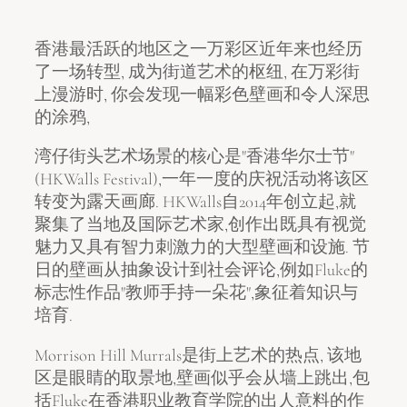
香港最活跃的地区之一万彩区近年来也经历
了一场转型, 成为街道艺术的枢纽, 在万彩街
上漫游时, 你会发现一幅彩色壁画和令人深思
的涂鸦,
湾仔街头艺术场景的核心是"香港华尔士节"
(HKWalls Festival),一年一度的庆祝活动将该区
转变为露天画廊. HKWalls自2014年创立起,就
聚集了当地及国际艺术家,创作出既具有视觉
魅力又具有智力刺激力的大型壁画和设施. 节
日的壁画从抽象设计到社会评论,例如Fluke的
标志性作品"教师手持一朵花",象征着知识与
培育.
Morrison Hill Murrals是街上艺术的热点, 该地
区是眼睛的取景地,壁画似乎会从墙上跳出,包
括Fluke在香港职业教育学院的出人意料的作