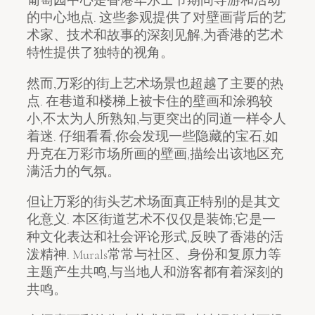
葡萄园中心是香港华尔士节期间导游和活动
的中心地点. 这些参观提供了对壁画背后的艺
术家、技术和故事的深刻见解,为香港的艺术
特性提供了独特的视角。
然而,万彩的街上艺术场景也超越了主要的热
点. 在巷道和楼梯上被卡住的壁画和涂鸦较
小,不太为人所熟知,与更突出的同道一样令人
着迷. 仔细看看,你会发现一些隐藏的宝石,如
丹克在万彩市场所画的壁画,描绘出该地区充
满活力的气氛。
但让万彩的街头艺术场面真正特别的是其文
化意义. 本区街道艺术不仅仅是装饰;它是一
种文化表达和社会评论形式,反映了香港的活
泼精神. Murals常常与社区、身份和复原力等
主题产生共鸣,与当地人和游客都有着深刻的
共鸣。